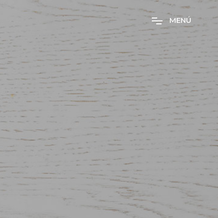
M
E
N
Ú